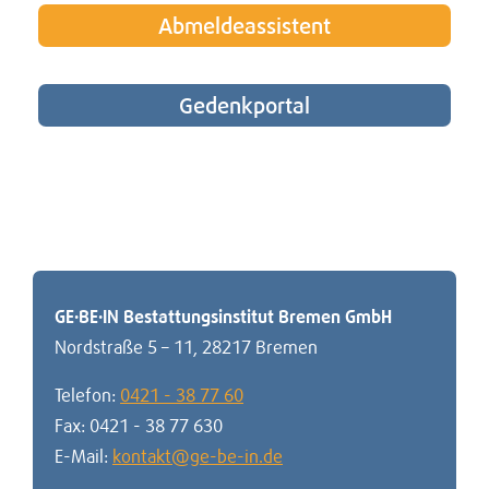
Abmeldeassistent
Gedenkportal
Login Kunden-Center
Gedenkseite suchen
GE·BE·IN Bestattungsinstitut Bremen GmbH
Nordstraße 5 – 11
,
28217 Bremen
Telefon:
0421 - 38 77 60
Fax:
0421 - 38 77 630
E-Mail:
kontakt@ge-be-in.de